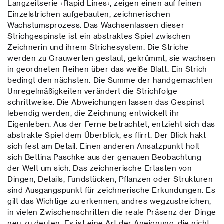
Langzeitserie ›Rapid Lines‹, zeigen einen auf feinen
Einzelstrichen aufgebauten, zeichnerischen
Wachstumsprozess. Das Wachsenlassen dieser
Strichgespinste ist ein abstraktes Spiel zwischen
Zeichnerin und ihrem Strichesystem. Die Striche
werden zu Grauwerten gestaut, gekrümmt, sie wachsen
in geordneten Reihen über das weiße Blatt. Ein Strich
bedingt den nächsten. Die Summe der handgemachten
Unregelmäßigkeiten verändert die Strichfolge
schrittweise. Die Abweichungen lassen das Gespinst
lebendig werden, die Zeichnung entwickelt ihr
Eigenleben. Aus der Ferne betrachtet, entzieht sich das
abstrakte Spiel dem Überblick, es flirrt. Der Blick hakt
sich fest am Detail. Einen anderen Ansatzpunkt holt
sich Bettina Paschke aus der genauen Beobachtung
der Welt um sich. Das zeichnerische Ertasten von
Dingen, Details, Fundstücken, Pflanzen oder Strukturen
sind Ausgangspunkt für zeichnerische Erkundungen. Es
gilt das Wichtige zu erkennen, andres wegzustreichen,
in vielen Zwischenschritten die reale Präsenz der Dinge
neu zu deuten. Es ist eine Art der Aneignung, die nicht,