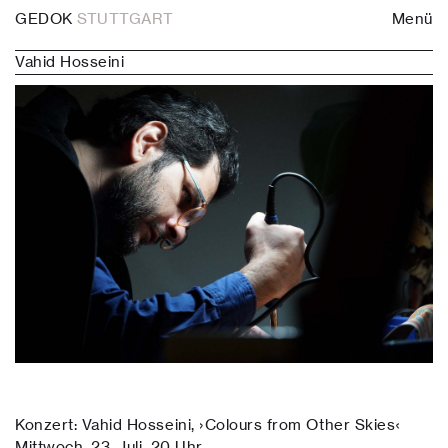
GEDOK
STUTTGART
Menü
Vahid Hosseini
Konzert: Vahid Hosseini, ›Colours from Other Skies‹
Mittwoch, 23. Juli, 20 Uhr