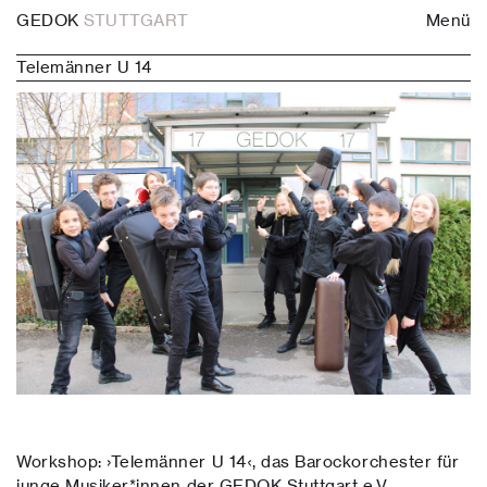
GEDOK
STUTTGART
Menü
Telemänner U 14
Workshop: ›Telemänner U 14‹, das Barockorchester für
junge Musiker*innen der GEDOK Stuttgart e.V.